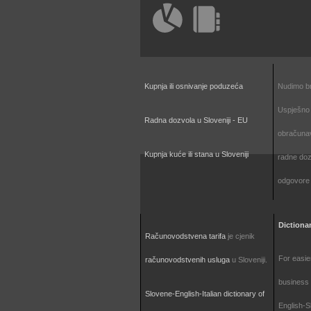
Potvrđen računovodstveni servis
Kupnja ili osnivanje poduzeća
Nudimo br
Uspješno
Radna dozvola u Sloveniji - EU
obračunav
Kupnja kuće ili stana u Sloveniji
radne doz
odgovore 
Dictionar
Računovodstvena tarifa
je cjenik
For easie
računovodstvenih usluga
u Sloveniji.
business 
Slovene-English-Italian dictionary of
English-S