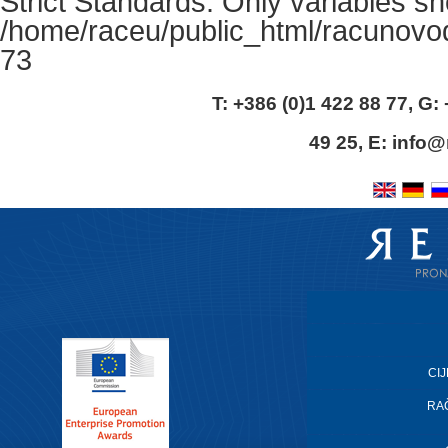
Strict Standards
: Only variables s
/home/raceu/public_html/racunovo
73
T: +386 (0)1 422 88 77, G:
49 25, E:
info@r
CI
RA