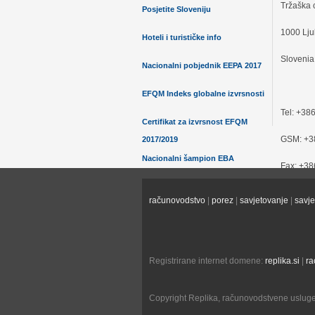
Tržaška c
Posjetite Sloveniju
1000 Lju
Hoteli i turističke info
Slovenia
Nacionalni pobjednik EEPA 2017
EFQM Indeks globalne izvrsnosti
Tel: +38
Certifikat za izvrsnost EFQM
GSM: +3
2017/2019
Nacionalni šampion EBA
Fax: +38
2015
/
2017
E-mail:
i
računovodstvo
|
porez
|
savjetovanje
|
savje
Zlatni AAA 2016
URL:
www
Naj računovodstveni servis 2012,
Pošaljite
2015
Registrirane internet domene:
replika.si
|
ra
Certifikat Excellent SME
Copyright Replika, računovodstvene usluge 
Računovodstveni standard