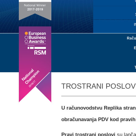
I
Raču
E
TROSTRANI POSLOV
U računovodstvu Replika stra
obračunavanja PDV kod pravih 
Pravi trostrani poslovi
su lančan