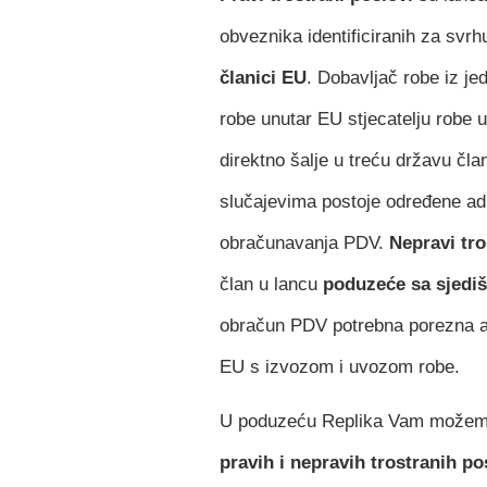
obveznika identificiranih za svr
članici EU
. Dobavljač robe iz j
robe unutar EU stjecatelju robe u
direktno šalje u treću državu č
slučajevima postoje određene adm
obračunavanja PDV.
Nepravi tro
član u lancu
poduzeće sa sjedi
obračun PDV potrebna porezna a
EU s izvozom i uvozom robe.
U poduzeću Replika Vam može
pravih i nepravih trostranih po