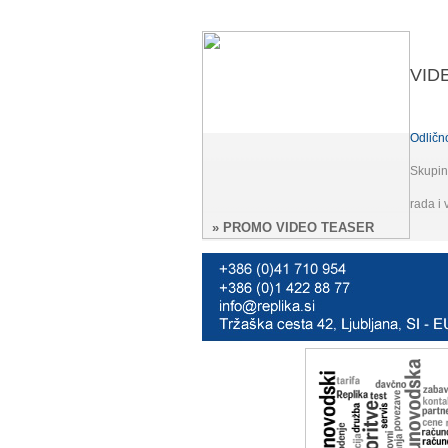
VID
Odličn
Skupinu
rada i 
» PROMO VIDEO TEASER