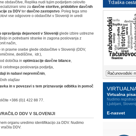
lne obdavčitve, Replika nudi tujim podjetjem celovito
pecializirani smo za
davčne storitve, pridobitve davčnih
kacije za DDV
ter
davčno zastopstvo
. Poleg tega smo
otovi vse odgovore o obdavčitvi v Sloveniji in uredi
opravljanja dejavnosti v Sloveniji
glede izbire ustrezne
 željo in potrebami stranke in zagona poslovanja z
nit način,
e in pravne osebe glede obdavčitve v Sloveniji (DDV,
mičnine, dediščine, idr.),
 od dobička in
optimizacije davčne bilance
,
i celotnega poslovanja podjetja,
daji in nabavi nepremičnin
,
včnih olajšav
 davka in v povezavi s tem priznavanje odbitka in pomoč
VIRTUALNA
Virtualna pisa
Nudimo registrac
kličite +386 (0)1 422 88 77.
Ljubljani, Sloveni
E-nasvet
 VRAČILO DDV V SLOVENIJI
avčnem organu uredimo identifikacijo za DDV. Nudimo
 vračila DDV.