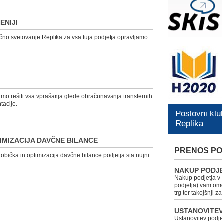
ENIJI
čno svetovanje Replika za vsa tuja podjetja opravljamo
mo rešiti vsa vprašanja glede obračunavanja transfernih
tacije.
Poslovni klu
Replika
IMIZACIJA DAVČNE BILANCE
PRENOS PO
bička in optimizacija davčne bilance podjetja sta nujni
NAKUP PODJ
Nakup podjetja v S
podjetja) vam omo
trg ter takojšnji 
USTANOVITE
Ustanovitev podje