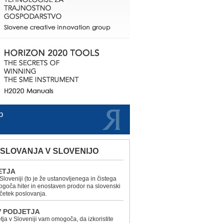
b
SLOVANJA V SLOVENIJO
ETJA
loveniji (to je že ustanovljenega in čistega
goča hiter in enostaven prodor na slovenski
začetek poslovanja.
V PODJETJA
tja v Sloveniji vam omogoča, da izkoristite