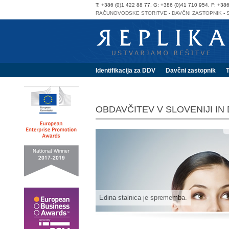
T: +386 (0)1 422 88 77, G: +386 (0)41 710 954, F: +38
RAČUNOVODSKE STORITVE
-
DAVČNI ZASTOPNIK
-
Identifikacija za DDV
Davčni zastopnik
OBDAVČITEV V SLOVENIJI I
Edina stalnica je sprememba.