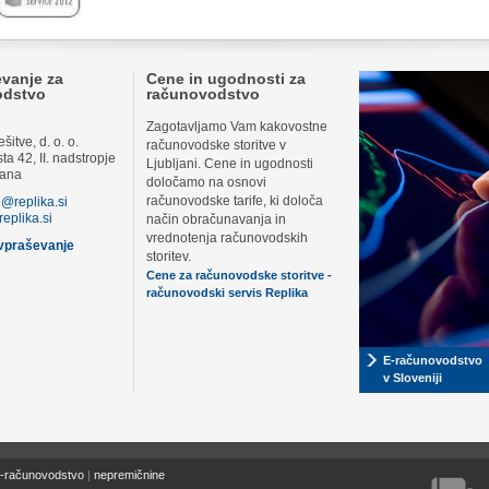
vanje za
Cene in ugodnosti za
odstvo
računovodstvo
Zagotavljamo Vam kakovostne
itve, d. o. o.
računovodske storitve v
ta 42, II. nadstropje
Ljubljani. Cene in ugodnosti
jana
določamo na osnovi
računovodske tarife,
ki določa
o@replika.si
eplika.si
način obračunavanja
in
vrednotenja računovodskih
ovpraševanje
storitev
.
Cene za računovodske storitve -
računovodski servis Replika
E-računovodstvo
v Sloveniji
-računovodstvo
|
nepremičnine