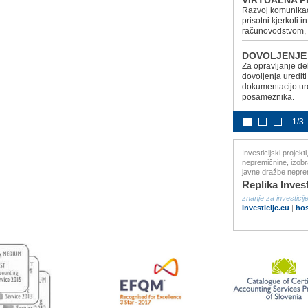
VIRTUALNA P
Razvoj komunikaci
prisotni kjerkoli 
računovodstvom, 
DOVOLJENJE 
Za opravljanje de
dovoljenja uredit
dokumentacijo ur
posameznika.
1/3
Investicijski projekt
nepremičnine, izobr
javne dražbe nepre
Replika Inves
znanje za investicije
investicije.eu
|
hos