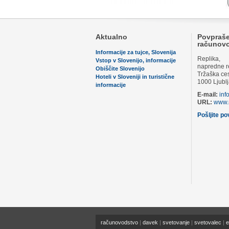
Aktualno
Povpraše
računov
Informacije za tujce, Slovenija
Replika,
Vstop v Slovenijo, informacije
napredne reš
Obiščite Slovenijo
Tržaška ces
Hoteli v Sloveniji in turistične
1000 Ljubl
informacije
E-mail:
inf
URL:
www.r
Pošljite p
računovodstvo
|
davek
|
svetovanje
|
svetovalec
|
e