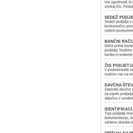
vse ugodnosti, ki
znotraj EU. Posto
SEDEŽ PODJ
Sedež podjetja v 
konkurenčno pred
našem poslovnem
BANČNI RAČ
Izbira prave ban
podjetja. Nudimo 
banke in vodenje
ŽIG PODJETJ
V podrobnostih so 
nudimo vse na ene
DAVČNA ŠTEV
Zakonito davčno p
za uspeh podjetja
vključno z ureditv
IDENTIFIKACI
Tuje podjetje mo
dokumentacijo, da
zahtevo stranke p