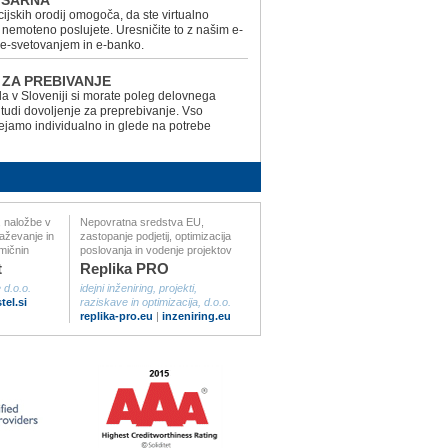
ISARNA
jskih orodij omogoča, da ste virtualno
in nemoteno poslujete. Uresničite to z našim e-
e-svetovanjem in e-banko.
ZA PREBIVANJE
la v Sloveniji si morate poleg delovnega
i tudi dovoljenje za preprebivanje. Vso
ejamo individualno in glede na potrebe
i, naložbe v
Nepovratna sredstva EU,
aževanje in
zastopanje podjetij, optimizacija
mičnin
poslovanja in vodenje projektov
t
Replika PRO
 d.o.o.
idejni inženiring, projekti,
tel.si
raziskave in optimizacija, d.o.o.
replika-pro.eu
|
inzeniring.eu