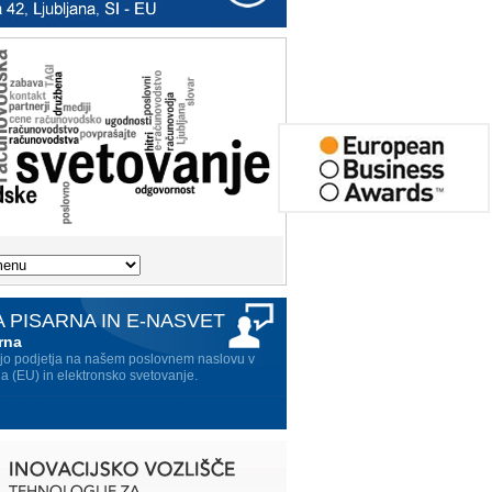
 PISARNA IN E-NASVET
rna
ijo podjetja na našem poslovnem naslovu v
ja (EU) in elektronsko svetovanje.