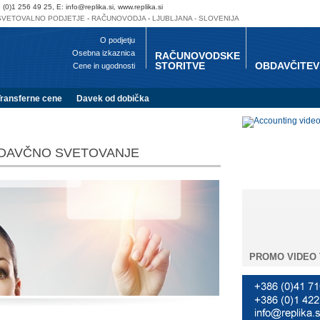
6 (0)1 256 49 25, E:
info@replika.si
,
www.replika.si
SVETOVALNO PODJETJE
-
RAČUNOVODJA
-
LJUBLJANA - SLOVENIJA
O podjetju
Osebna izkaznica
RAČUNOVODSKE
STORITVE
OBDAVČITEV
Cene in ugodnosti
Transferne cene
Davek od dobička
N DAVČNO SVETOVANJE
PROMO VIDEO