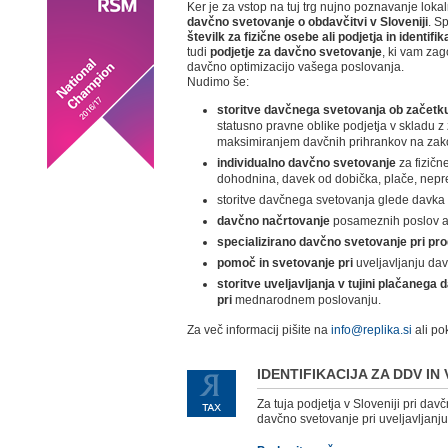
Ker je za vstop na tuj trg nujno poznavanje loka
davčno svetovanje o obdavčitvi v Sloveniji
. S
številk za fizične osebe ali podjetja in identifi
tudi
podjetje za davčno svetovanje
, ki vam zag
davčno optimizacijo vašega poslovanja.
Nudimo še:
storitve davčnega svetovanja ob začetku 
statusno pravne oblike podjetja v skladu z
maksimiranjem davčnih prihrankov na zako
individualno davčno svetovanje
za fizičn
dohodnina, davek od dobička, plače, nepre
storitve davčnega svetovanja glede davka
davčno načrtovanje
posameznih poslov al
specializirano davčno svetovanje pri pro
pomoč in svetovanje pri
uveljavljanju da
storitve uveljavljanja v tujini plačanega
pri
mednarodnem poslovanju.
Za več informacij pišite na
info@replika.si
ali po
IDENTIFIKACIJA ZA DDV IN
Za tuja podjetja v Sloveniji pri d
davčno svetovanje pri uveljavljanju