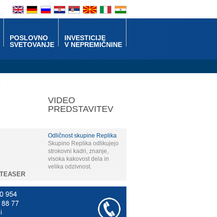
POSLOVNO
INVESTICIJE
SVETOVANJE
V NEPREMIČNINE
VIDEO
PREDSTAVITEV
Odličnost skupine Replika
Skupino Replika odlikujejo
strokovni kadri, znanje,
visoka kakovost dela in
velika odzivnost.
 TEASER