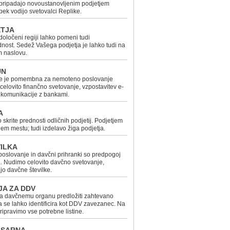
 pripadajo novoustanovljenim podjetjem
pek vodijo svetovalci Replike.
ETJA
določeni regiji lahko pomeni tudi
nost. Sedež Vašega podjetja je lahko tudi na
 naslovu.
UN
ke je pomembna za nemoteno poslovanje
celovito finančno svetovanje, vzpostavitev e-
 komunikacije z bankami.
A
skrite prednosti odličnih podjetij. Podjetjem
m mestu; tudi izdelavo žiga podjetja.
ILKA
oslovanje in davčni prihranki so predpogoj
. Nudimo celovito davčno svetovanje,
ijo davčne številke.
JA ZA DDV
ra davčnemu organu predložiti zahtevano
 se lahko identificira kot DDV zavezanec. Na
ripravimo vse potrebne listine.